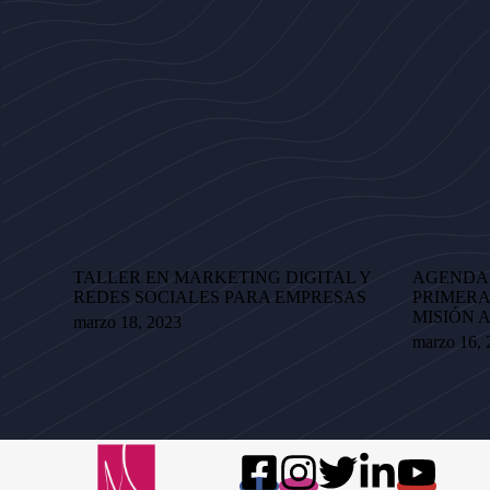
TALLER EN MARKETING DIGITAL Y
AGENDA 
REDES SOCIALES PARA EMPRESAS
PRIMER
MISIÓN A
marzo 18, 2023
marzo 16, 