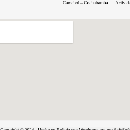
Camebol – Cochabamba
Activid
Copyright © 2024 - Hecho en Bolivia con Wordpress.org por
SafeSoft