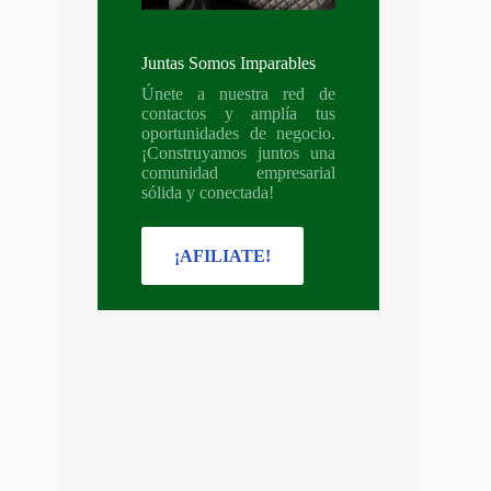
Juntas Somos Imparables
Únete a nuestra red de
contactos y amplía tus
oportunidades de negocio.
¡Construyamos juntos una
comunidad empresarial
sólida y conectada!
¡AFILIATE!