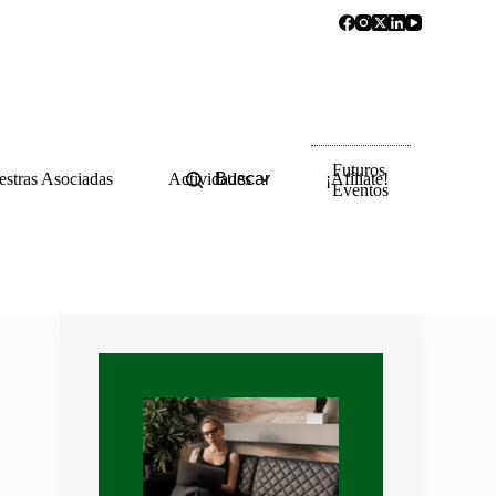
Futuros
stras Asociadas
Actividades
Buscar
¡Afíliate!
Eventos